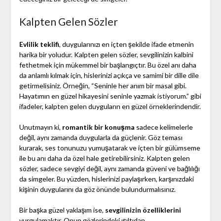
Kalpten Gelen Sözler
Evlilik teklifi
, duygularınızı en içten şekilde ifade etmenin
harika bir yoludur. Kalpten gelen sözler, sevgilinizin kalbini
fethetmek için mükemmel bir başlangıçtır. Bu özel anı daha
da anlamlı kılmak için, hislerinizi açıkça ve samimi bir dille dile
getirmelisiniz. Örneğin, “Seninle her anım bir masal gibi.
Hayatımın en güzel hikayesini seninle yazmak istiyorum.” gibi
ifadeler, kalpten gelen duyguların en güzel örneklerindendir.
Unutmayın ki,
romantik bir konuşma
sadece kelimelerle
değil, aynı zamanda duygularla da güçlenir. Göz teması
kurarak, ses tonunuzu yumuşatarak ve içten bir gülümseme
ile bu anı daha da özel hale getirebilirsiniz. Kalpten gelen
sözler, sadece sevgiyi değil, aynı zamanda güveni ve bağlılığı
da simgeler. Bu yüzden, hislerinizi paylaşırken, karşınızdaki
kişinin duygularını da göz önünde bulundurmalısınız.
Bir başka güzel yaklaşım ise,
sevgilinizin özelliklerini
vurgulamaktır. Onun gözlerindeki ışıltıdan,