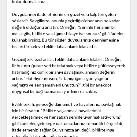
bulundurmalısınız.
Duygularınızı ifade etmenin en güzel yolu kalpten gelen
sözlerdir. Sevgilinize, onunla geçirdiğiniz her anın ne kadar
değerli olduğunu anlatın. Örneğin, “Seninle her anım bir
masal gibi, birlikte yazdığımız hikaye ise sonsuz.” gibi ifadeler
kullanabilirsiniz. Bu tür sözler, duygularınızı derinlemesine
hissettirecek ve teklifi daha anlamlı kılacaktır.
Geçmişteki özel anılar, teklifi daha anlamlı kılabilir. Örneğin,
ilk buluştuğunuz yeri hatırlatmak veya birlikte gülümseyerek
hatırladığınız komik bir anıyı paylaşmak, anıların değerini
artırır. “Hatırlıyor musun, ilk tanıştığımız gün yağmur
yağmıştı ve sen şemsiyeni unuttun?” gibi bir anekdot,
duygusal bir bağ kurmanıza yardımcı olacaktır.
Evlilik teklifi, geleceğe dair umut ve hayallerinizi paylaşmak
için bir fırsattır. “Birlikte yaşlanmak, hayallerimizi
gerçekleştirmek ve her sabah seninle uyanmak istiyorum.”
gibi cümleler, geleceğe dair umutlarınızı romantik bir şekilde
ifade etmenizi sağlar. Bu, yalnızca anı değil, birlikte inşa
edeceğiniz bir geleceği de simgeler.