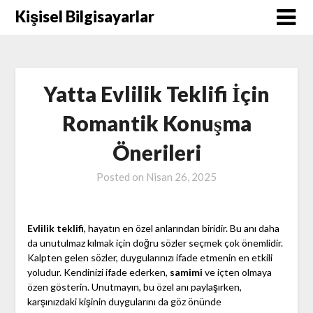
Skip
Kişisel Bilgisayarlar
to
content
Yatta Evlilik Teklifi İçin
Romantik Konuşma
Önerileri
Posted on
Nisan 26, 2025
Evlilik teklifi
, hayatın en özel anlarından biridir. Bu anı daha
da unutulmaz kılmak için doğru sözler seçmek çok önemlidir.
Kalpten gelen sözler, duygularınızı ifade etmenin en etkili
yoludur. Kendinizi ifade ederken,
samimi
ve içten olmaya
özen gösterin. Unutmayın, bu özel anı paylaşırken,
karşınızdaki kişinin duygularını da göz önünde