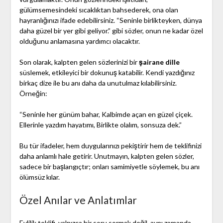
gülümsemesindeki sıcaklıktan bahsederek, ona olan
hayranlığınızı ifade edebilirsiniz. “Seninle birlikteyken, dünya
daha güzel bir yer gibi geliyor.” gibi sözler, onun ne kadar özel
olduğunu anlamasına yardımcı olacaktır.
Son olarak, kalpten gelen sözlerinizi bir
şairane dille
süslemek, etkileyici bir dokunuş katabilir. Kendi yazdığınız
birkaç dize ile bu anı daha da unutulmaz kılabilirsiniz.
Örneğin:
“Seninle her günüm bahar, Kalbimde açan en güzel çiçek.
Ellerinle yazdım hayatımı, Birlikte olalım, sonsuza dek.”
Bu tür ifadeler, hem duygularınızı pekiştirir hem de teklifinizi
daha anlamlı hale getirir. Unutmayın, kalpten gelen sözler,
sadece bir başlangıçtır; onları samimiyetle söylemek, bu anı
ölümsüz kılar.
Özel Anılar ve Anlatımlar
Evlilik teklifi, yalnızca bir soru sormak değil, aynı zamanda