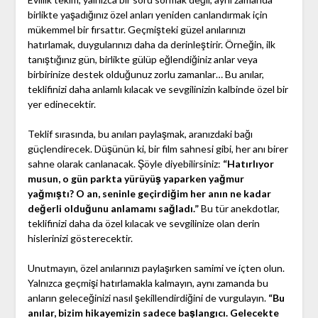
birlikte yaşadığınız özel anları yeniden canlandırmak için
mükemmel bir fırsattır. Geçmişteki güzel anılarınızı
hatırlamak, duygularınızı daha da derinleştirir. Örneğin, ilk
tanıştığınız gün, birlikte gülüp eğlendiğiniz anlar veya
birbirinize destek olduğunuz zorlu zamanlar… Bu anılar,
teklifinizi daha anlamlı kılacak ve sevgilinizin kalbinde özel bir
yer edinecektir.
Teklif sırasında, bu anıları paylaşmak, aranızdaki bağı
güçlendirecek. Düşünün ki, bir film sahnesi gibi, her anı birer
sahne olarak canlanacak. Şöyle diyebilirsiniz:
“Hatırlıyor
musun, o gün parkta yürüyüş yaparken yağmur
yağmıştı? O an, seninle geçirdiğim her anın ne kadar
değerli olduğunu anlamamı sağladı.”
Bu tür anekdotlar,
teklifinizi daha da özel kılacak ve sevgilinize olan derin
hislerinizi gösterecektir.
Unutmayın, özel anılarınızı paylaşırken samimi ve içten olun.
Yalnızca geçmişi hatırlamakla kalmayın, aynı zamanda bu
anların geleceğinizi nasıl şekillendirdiğini de vurgulayın.
“Bu
anılar, bizim hikayemizin sadece başlangıcı. Gelecekte