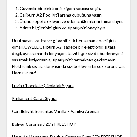
Güvenilir bir elektronik sigara satıcısı seçin.
Caliburn A2 Pod Kit’i arama çubuğuna yazın.
Ürünü sepete ekleyin ve ödeme işlemlerini tamamlayın.
Adres bilgilerinizi girin ve siparişinizi onaylayın.
Unutmayın,
kalite
ve
güvenilirlik
her zaman önceliğiniz
olmalı. UWELL Caliburn A2, sadece bir elektronik sigara
değil, aynı zamanda bir yaşam tarzı! Eğer siz de bu deneyimi
yaşamak istiyorsanız, siparişinizi vermekten çekinmeyin.
Elektronik sigara dünyasında sizi bekleyen birçok sürpriz var.
Hazır mısınız?
Luvin Chocolate Çikolatalı Sigara
Parliament Carat Sigara
Candlelight Senoritas Vanilla – Vanilya Aromalı
Bolivar Coronas J 25’s FREESHOP
Hoyo de Monterrey Double Coronas Puro 25’s FREESHOP