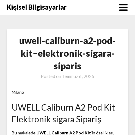
Skip
Kişisel Bilgisayarlar
to
content
uwell-caliburn-a2-pod-
kit–elektronik-sigara-
siparis
Posted on
Temmuz 6, 2025
Milano
UWELL Caliburn A2 Pod Kit
Elektronik sigara Sipariş
Bu makalede
UWELL Caliburn A2 Pod Kit
‘in özellikleri,