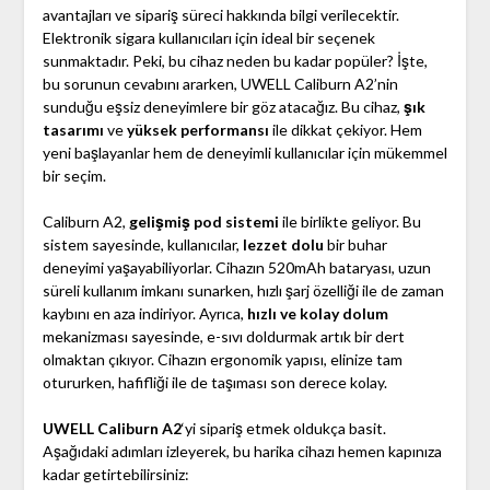
avantajları ve sipariş süreci hakkında bilgi verilecektir.
Elektronik sigara kullanıcıları için ideal bir seçenek
sunmaktadır. Peki, bu cihaz neden bu kadar popüler? İşte,
bu sorunun cevabını ararken, UWELL Caliburn A2’nin
sunduğu eşsiz deneyimlere bir göz atacağız. Bu cihaz,
şık
tasarımı
ve
yüksek performansı
ile dikkat çekiyor. Hem
yeni başlayanlar hem de deneyimli kullanıcılar için mükemmel
bir seçim.
Caliburn A2,
gelişmiş pod sistemi
ile birlikte geliyor. Bu
sistem sayesinde, kullanıcılar,
lezzet dolu
bir buhar
deneyimi yaşayabiliyorlar. Cihazın 520mAh bataryası, uzun
süreli kullanım imkanı sunarken, hızlı şarj özelliği ile de zaman
kaybını en aza indiriyor. Ayrıca,
hızlı ve kolay dolum
mekanizması sayesinde, e-sıvı doldurmak artık bir dert
olmaktan çıkıyor. Cihazın ergonomik yapısı, elinize tam
otururken, hafifliği ile de taşıması son derece kolay.
UWELL Caliburn A2
‘yi sipariş etmek oldukça basit.
Aşağıdaki adımları izleyerek, bu harika cihazı hemen kapınıza
kadar getirtebilirsiniz: