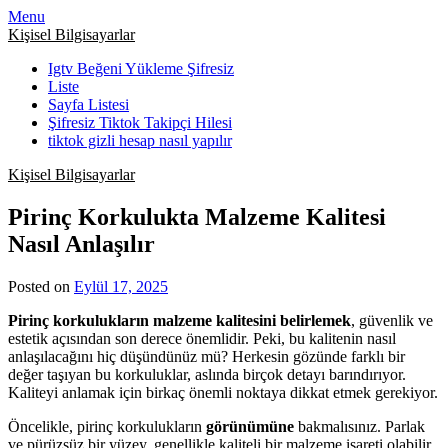
Skip
Menu
to
Kişisel Bilgisayarlar
content
Igtv Beğeni Yükleme Şifresiz
Liste
Sayfa Listesi
Şifresiz Tiktok Takipçi Hilesi
tiktok gizli hesap nasıl yapılır
Kişisel Bilgisayarlar
Pirinç Korkulukta Malzeme Kalitesi
Nasıl Anlaşılır
Posted on
Eylül 17, 2025
Pirinç korkulukların malzeme kalitesini belirlemek
, güvenlik ve
estetik açısından son derece önemlidir. Peki, bu kalitenin nasıl
anlaşılacağını hiç düşündünüz mü? Herkesin gözünde farklı bir
değer taşıyan bu korkuluklar, aslında birçok detayı barındırıyor.
Kaliteyi anlamak için birkaç önemli noktaya dikkat etmek gerekiyor.
Öncelikle, pirinç korkulukların
görünümüne
bakmalısınız. Parlak
ve pürüzsüz bir yüzey, genellikle kaliteli bir malzeme işareti olabilir.