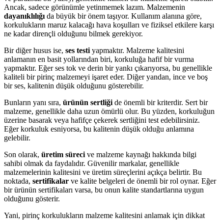
Ancak, sadece görünümle yetinmemek lazım. Malzemenin
dayanıklılığı
da büyük bir önem taşıyor. Kullanım alanına göre,
korkulukların maruz kalacağı hava koşulları ve fiziksel etkilere karşı
ne kadar dirençli olduğunu bilmek gerekiyor.
Bir diğer husus ise,
ses testi
yapmaktır. Malzeme kalitesini
anlamanın en basit yollarından biri, korkuluğa hafif bir vurma
yapmaktır. Eğer ses tok ve derin bir yankı çıkarıyorsa, bu genellikle
kaliteli bir pirinç malzemeyi işaret eder. Diğer yandan, ince ve boş
bir ses, kalitenin düşük olduğunu gösterebilir.
Bunların yanı sıra,
ürünün sertliği
de önemli bir kriterdir. Sert bir
malzeme, genellikle daha uzun ömürlü olur. Bu yüzden, korkuluğun
üzerine basarak veya hafifçe çekerek sertliğini test edebilirsiniz.
Eğer korkuluk esniyorsa, bu kalitenin düşük olduğu anlamına
gelebilir.
Son olarak,
üretim süreci
ve malzeme kaynağı hakkında bilgi
sahibi olmak da faydalıdır. Güvenilir markalar, genellikle
malzemelerinin kalitesini ve üretim süreçlerini açıkça belirtir. Bu
noktada,
sertifikalar
ve kalite belgeleri de önemli bir rol oynar. Eğer
bir ürünün sertifikaları varsa, bu onun kalite standartlarına uygun
olduğunu gösterir.
Yani, pirinç korkulukların malzeme kalitesini anlamak için dikkat