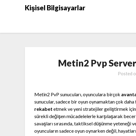
Skip
Kişisel Bilgisayarlar
to
content
Metin2 Pvp Serve
Posted 
Metin2 PvP sunucuları, oyunculara birçok
avanta
sunucular, sadece bir oyun oynamaktan çok daha f
rekabet
etmek ve yeni stratejiler geliştirmek içi
sürekli değişen mücadelelerle karşılaşarak beceril
savaşları sırasında, taktiksel düşünme yeteneği ve 
oyuncuların sadece oyun oynarken değil, hayatla