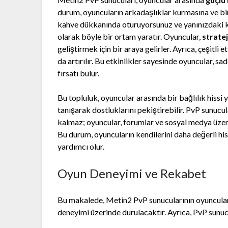
durum, oyuncuların arkadaşlıklar kurmasına ve bir
kahve dükkanında oturuyorsunuz ve yanınızdaki ki
olarak böyle bir ortam yaratır. Oyuncular,
strate
geliştirmek için bir araya gelirler. Ayrıca, çeşitli
da artırılır. Bu etkinlikler sayesinde oyuncular, s
fırsatı bulur.
Bu topluluk, oyuncular arasında bir bağlılık hissi 
tanışarak dostluklarını pekiştirebilir. PvP sunucu
kalmaz; oyuncular, forumlar ve sosyal medya üzerin
Bu durum, oyuncuların kendilerini daha değerli hi
yardımcı olur.
Oyun Deneyimi ve Rekabet
Bu makalede, Metin2 PvP sunucularının oyunculara 
deneyimi üzerinde durulacaktır. Ayrıca, PvP sunucu