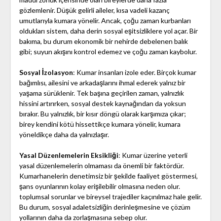
gözlemlenir. Düşük gelirli aileler, kısa vadeli kazanç
umutlarıyla kumara yönelir. Ancak, çoğu zaman kurbanları
oldukları sistem, daha derin sosyal eşitsizliklere yol açar. Bir
bakıma, bu durum ekonomik bir nehirde debelenen balık
gibi; suyun akışını kontrol edemez ve çoğu zaman kaybolur.
Sosyal İzolasyon
: Kumar insanları izole eder. Birçok kumar
bağımlısı, ailesini ve arkadaşlarını ihmal ederek yalnız bir
yaşama sürüklenir. Tek başına geçirilen zaman, yalnızlık
hissini artırırken, sosyal destek kaynağından da yoksun
bırakır. Bu yalnızlık, bir kısır döngü olarak karşımıza çıkar;
birey kendini kötü hissettikçe kumara yönelir, kumara
yöneldikçe daha da yalnızlaşır.
Yasal Düzenlemelerin Eksikliği
: Kumar üzerine yeterli
yasal düzenlemelerin olmaması da önemli bir faktördür.
Kumarhanelerin denetimsiz bir şekilde faaliyet göstermesi,
şans oyunlarının kolay erişilebilir olmasına neden olur.
toplumsal sorunlar ve bireysel trajediler kaçınılmaz hale gelir.
Bu durum, sosyal adaletsizliğin derinleşmesine ve çözüm
yollarının daha da zorlaşmasına sebep olur.