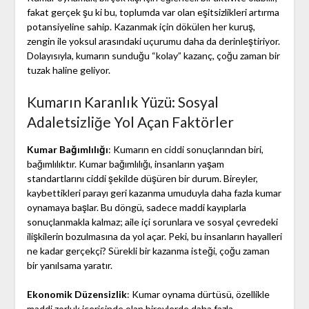
fakat gerçek şu ki bu, toplumda var olan eşitsizlikleri artırma
potansiyeline sahip. Kazanmak için dökülen her kuruş,
zengin ile yoksul arasındaki uçurumu daha da derinleştiriyor.
Dolayısıyla, kumarın sunduğu “kolay” kazanç, çoğu zaman bir
tuzak haline geliyor.
Kumarın Karanlık Yüzü: Sosyal
Adaletsizliğe Yol Açan Faktörler
Kumar Bağımlılığı
: Kumarın en ciddi sonuçlarından biri,
bağımlılıktır. Kumar bağımlılığı, insanların yaşam
standartlarını ciddi şekilde düşüren bir durum. Bireyler,
kaybettikleri parayı geri kazanma umuduyla daha fazla kumar
oynamaya başlar. Bu döngü, sadece maddi kayıplarla
sonuçlanmakla kalmaz; aile içi sorunlara ve sosyal çevredeki
ilişkilerin bozulmasına da yol açar. Peki, bu insanların hayalleri
ne kadar gerçekçi? Sürekli bir kazanma isteği, çoğu zaman
bir yanılsama yaratır.
Ekonomik Düzensizlik
: Kumar oynama dürtüsü, özellikle
maddi zorluk içerisinde olan bireylerde daha fazla