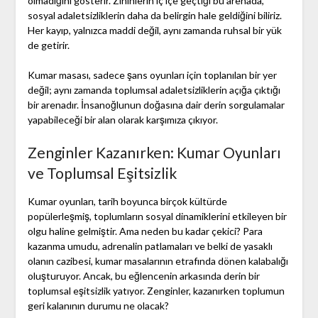
olmadığını gösterir. Zihinlerin iç içe geçtiği bu arenada,
sosyal adaletsizliklerin daha da belirgin hale geldiğini biliriz.
Her kayıp, yalnızca maddi değil, aynı zamanda ruhsal bir yük
de getirir.
Kumar masası, sadece şans oyunları için toplanılan bir yer
değil; aynı zamanda toplumsal adaletsizliklerin açığa çıktığı
bir arenadır. İnsanoğlunun doğasına dair derin sorgulamalar
yapabileceği bir alan olarak karşımıza çıkıyor.
Zenginler Kazanırken: Kumar Oyunları
ve Toplumsal Eşitsizlik
Kumar oyunları, tarih boyunca birçok kültürde
popülerleşmiş, toplumların sosyal dinamiklerini etkileyen bir
olgu haline gelmiştir. Ama neden bu kadar çekici? Para
kazanma umudu, adrenalin patlamaları ve belki de yasaklı
olanın cazibesi, kumar masalarının etrafında dönen kalabalığı
oluşturuyor. Ancak, bu eğlencenin arkasında derin bir
toplumsal eşitsizlik yatıyor. Zenginler, kazanırken toplumun
geri kalanının durumu ne olacak?