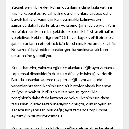
Yüksek gelirli bireyler, kumar oyunlarına daha fazla yatırım
yapma kapasitesine sahip. Bu durum, onlara sadece daha
büyük bahisler yapma imkanı sunmakla kalmıyor, aynı
zamanda daha fazla kritik an ve izleme şansı da veriyor. Yani,
zenginler için kumar bir şekilde ekonomik bir strateji haline
gelebiliyor. Peki ya diğerleri? Orta ve düşük gelirli bireyler,
şans oyunlarına girebilmek için borçlanmak zorunda kalabilir.
Ne yazık ki, kaybedilen paralar geri kazanılmayacak birer
umut haline gelebiliyor.
Kumarhaneler, yalnızca eğlence alanları değil; aynı zamanda
toplumsal dinamiklerin de micro düzeyde işlediği yerlerdir.
Burada, insanlar sadece rakipler değil, aynı zamanda
yaşamlarının farklı kesimlerine ait bireyler olarak bir araya
geliyor. Ancak bu birlikten çıkan sonuç, genellikle
zenginlerin daha fazla kazancı ve yoksul kesimlerin daha
fazla kaybı olarak tezahür ediyor. Sonuçta, kumar oyunları
sadece bir şans tablosu değil; aynı zamanda toplumsal
eşitsizliğin bir mikrokozmosu.
Kumar oynamak, birçok kişi için eğlenceli bir aktivite olabilir,