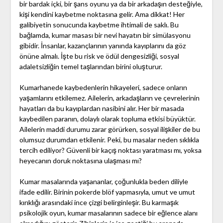
bir bardak içki, bir şans oyunu ya da bir arkadaşın desteğiyle,
kişi kendini kaybetme noktasına gelir. Ama dikkat! Her
galibiyetin sonucunda kaybetme ihtimali de saklı. Bu
bağlamda, kumar masası bir nevi hayatın bir simülasyonu
gibidir. İnsanlar, kazançlarının yanında kayıplarını da göz
önüne almalı. İşte bu risk ve ödül dengesizliği, sosyal
adaletsizliğin temel taşlarından birini oluşturur.
Kumarhanede kaybedenlerin hikayeleri, sadece onların
yaşamlarını etkilemez. Ailelerin, arkadaşların ve çevrelerinin
hayatları da bu kayıplardan nasibini alır. Her bir masada
kaybedilen paranın, dolaylı olarak topluma etkisi büyüktür.
Ailelerin maddi durumu zarar görürken, sosyal ilişkiler de bu
olumsuz durumdan etkilenir. Peki, bu masalar neden sıklıkla
tercih ediliyor? Güvenli bir kaçış noktası yaratması mı, yoksa
heyecanın doruk noktasına ulaşması mı?
Kumar masalarında yaşananlar, çoğunlukla beden diliyle
ifade edilir. Birinin pokerde blöf yapmasıyla, umut ve umut
kırıklığı arasındaki ince çizgi belirginleşir. Bu karmaşık
psikolojik oyun, kumar masalarının sadece bir eğlence alanı