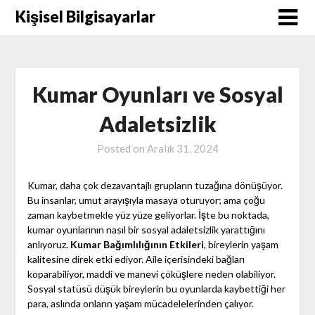
Skip
Kişisel Bilgisayarlar
to
content
Kumar Oyunları ve Sosyal
Adaletsizlik
Posted on
Aralık 31, 2024
Kumar, daha çok dezavantajlı grupların tuzağına dönüşüyor.
Bu insanlar, umut arayışıyla masaya oturuyor; ama çoğu
zaman kaybetmekle yüz yüze geliyorlar. İşte bu noktada,
kumar oyunlarının nasıl bir sosyal adaletsizlik yarattığını
anlıyoruz.
Kumar Bağımlılığının Etkileri
, bireylerin yaşam
kalitesine direk etki ediyor. Aile içerisindeki bağları
koparabiliyor, maddi ve manevi çöküşlere neden olabiliyor.
Sosyal statüsü düşük bireylerin bu oyunlarda kaybettiği her
para, aslında onların yaşam mücadelelerinden çalıyor.