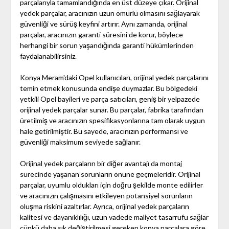
parçalarıyla tamamlandığında en üst düzeye çıkar. Orijinal
yedek parçalar, aracınızın uzun ömürlü olmasını sağlayarak
güvenliği ve sürüş keyfini artırır. Aynı zamanda, orijinal
parçalar, aracınızın garanti süresini de korur, böylece
herhangi bir sorun yaşandığında garanti hükümlerinden
faydalanabilirsiniz.
Konya Meram'daki Opel kullanıcıları, orijinal yedek parçalarını
temin etmek konusunda endişe duymazlar. Bu bölgedeki
yetkili Opel bayileri ve parça satıcıları, geniş bir yelpazede
orijinal yedek parçalar sunar. Bu parçalar, fabrika tarafından
üretilmiş ve aracınızın spesifikasyonlarına tam olarak uygun
hale getirilmiştir. Bu sayede, aracınızın performansı ve
güvenliği maksimum seviyede sağlanır.
Orijinal yedek parçaların bir diğer avantajı da montaj
sürecinde yaşanan sorunların önüne geçmeleridir. Orijinal
parçalar, uyumlu oldukları için doğru şekilde monte edilirler
ve aracınızın çalışmasını etkileyen potansiyel sorunların
oluşma riskini azaltırlar. Ayrıca, orijinal yedek parçaların
kalitesi ve dayanıklılığı, uzun vadede maliyet tasarrufu sağlar
çünkü daha sık değiştirilmesi gereken kopya parçalara göre