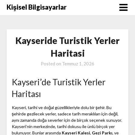
Skip
Kişisel Bilgisayarlar
to
content
Kayseride Turistik Yerler
Haritasi
Posted on
Temmuz 1, 2026
Kayseri’de Turistik Yerler
Haritası
Kayseri, tarihi ve doğal güzellikleriyle dolu bir şehir. Bu
şehirde gezilecek yerler, sadece tarih meraklıları için değil,
aynı zamanda doğa severler için de birçok seçenek sunuyor.
Kayseri’nin merkezinde, tarihi dokusu ile ünlü birçok yer
bulunuyor. Bunlar arasında
Kayseri Kalesi
,
Gezi Parkı
, ve