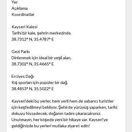
Yer
Açıklama
Koordinatlar
Kayseri Kalesi
Tarihi bir kale, şehrin merkezinde.
38.7312° N, 35.4787° E
Gezi Parkı
Dinlenmek için ideal bir yeşil alan.
38.7302° N, 35.4665° E
Erciyes Dağı
Kış sporları için popüler bir dağ.
38.4853° N, 35.5022° E
Kayseri’deki bu yerler, hem yerli hem de yabancı turistler
için keşfedilmeyi bekliyor. Şehirde yürüyüş yaparken, tarihi
dokuyu hissedecek, doğanın tadını çıkaracaksınız.
Unutmayın, her köşede yeni bir hikaye var. Kayseri’ye
geldiğinizde bu yerleri mutlaka ziyaret edin!