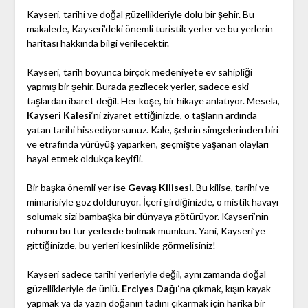
Kayseri, tarihi ve doğal güzellikleriyle dolu bir şehir. Bu
makalede, Kayseri’deki önemli turistik yerler ve bu yerlerin
haritası hakkında bilgi verilecektir.
Kayseri, tarih boyunca birçok medeniyete ev sahipliği
yapmış bir şehir. Burada gezilecek yerler, sadece eski
taşlardan ibaret değil. Her köşe, bir hikaye anlatıyor. Mesela,
Kayseri Kalesi
‘ni ziyaret ettiğinizde, o taşların ardında
yatan tarihi hissediyorsunuz. Kale, şehrin simgelerinden biri
ve etrafında yürüyüş yaparken, geçmişte yaşanan olayları
hayal etmek oldukça keyifli.
Bir başka önemli yer ise
Gevaş Kilisesi
. Bu kilise, tarihi ve
mimarisiyle göz dolduruyor. İçeri girdiğinizde, o mistik havayı
solumak sizi bambaşka bir dünyaya götürüyor. Kayseri’nin
ruhunu bu tür yerlerde bulmak mümkün. Yani, Kayseri’ye
gittiğinizde, bu yerleri kesinlikle görmelisiniz!
Kayseri sadece tarihi yerleriyle değil, aynı zamanda doğal
güzellikleriyle de ünlü.
Erciyes Dağı
‘na çıkmak, kışın kayak
yapmak ya da yazın doğanın tadını çıkarmak için harika bir