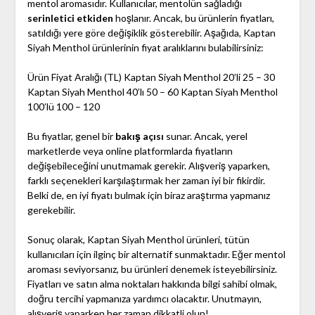
mentol aromasıdır. Kullanıcılar, mentolün sağladığı
serinletici etkiden
hoşlanır. Ancak, bu ürünlerin fiyatları,
satıldığı yere göre değişiklik gösterebilir. Aşağıda, Kaptan
Siyah Menthol ürünlerinin fiyat aralıklarını bulabilirsiniz:
Ürün Fiyat Aralığı (TL) Kaptan Siyah Menthol 20’li 25 – 30
Kaptan Siyah Menthol 40’lı 50 – 60 Kaptan Siyah Menthol
100’lü 100 – 120
Bu fiyatlar, genel bir
bakış açısı
sunar. Ancak, yerel
marketlerde veya online platformlarda fiyatların
değişebileceğini unutmamak gerekir. Alışveriş yaparken,
farklı seçenekleri karşılaştırmak her zaman iyi bir fikirdir.
Belki de, en iyi fiyatı bulmak için biraz araştırma yapmanız
gerekebilir.
Sonuç olarak, Kaptan Siyah Menthol ürünleri, tütün
kullanıcıları için ilginç bir alternatif sunmaktadır. Eğer mentol
aroması seviyorsanız, bu ürünleri denemek isteyebilirsiniz.
Fiyatları ve satın alma noktaları hakkında bilgi sahibi olmak,
doğru tercihi yapmanıza yardımcı olacaktır. Unutmayın,
alışveriş yaparken her zaman dikkatli olun!