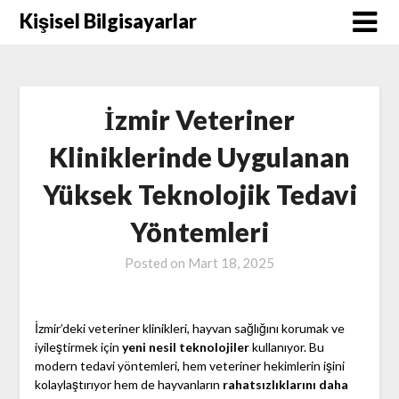
Skip
Kişisel Bilgisayarlar
to
content
İzmir Veteriner
Kliniklerinde Uygulanan
Yüksek Teknolojik Tedavi
Yöntemleri
Posted on
Mart 18, 2025
İzmir’deki veteriner klinikleri, hayvan sağlığını korumak ve
iyileştirmek için
yeni nesil teknolojiler
kullanıyor. Bu
modern tedavi yöntemleri, hem veteriner hekimlerin işini
kolaylaştırıyor hem de hayvanların
rahatsızlıklarını daha