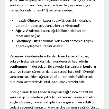
yöntem sunuyor. Peki, lazer tedavisi hayvanlarımız için
neden bu kadar önemli? İşte birkaç neden:
İnvaziv Olmayan:
Lazer tedavisi, cerrahi müdahale
gerektirmeden uygulanabilen bir yöntemdir.
Ağrıyı Azaltma:
Lazer, ağrılı bölgelerde hızlı bir
rahatlama sağlar.
İyileşmeyi Hızlandırma:
Doku yenilenmesini teşvik
ederek iyileşme sürecini kısaltır.
Veteriner kliniklerinde kullanılan lazer tedavi cihazları,
yüksek frekanslı ışık dalgaları göndererek
hücrelerin
yenilenmesini
destekler. Bu sayede, hayvanların
konforu
artar ve tedavi süreçleri daha az stresli hale gelir. Örneğin,
yaralanmalar, eklem ağrıları ve cilt problemleri gibi birçok
durumda lazer tedavisi etkili sonuçlar vermektedir.
Sonuç olarak, lazer tedavisi, hayvan sağlığında önemli bir
yere sahip. Bu modern yaklaşım, veteriner hekimlerin elini
güçlendirirken, hayvan sahiplerine de
güvenli ve etkili
bir
tedavi seçeneği sunuyor. Hayvan dostlarımızın sağlığı için bu