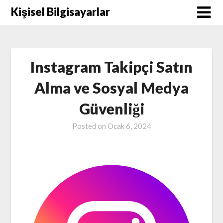
Skip
Kişisel Bilgisayarlar
to
content
Instagram Takipçi Satın
Alma ve Sosyal Medya
Güvenliği
Posted on
Ocak 6, 2024