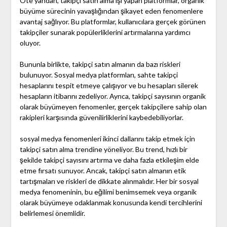
Öte yandan, takipçi satın alma işi yapan platformlar, organik
büyüme sürecinin yavaşlığından şikayet eden fenomenlere
avantaj sağlıyor. Bu platformlar, kullanıcılara gerçek görünen
takipçiler sunarak popülerliklerini artırmalarına yardımcı
oluyor.
Bununla birlikte, takipçi satın almanın da bazı riskleri
bulunuyor. Sosyal medya platformları, sahte takipçi
hesaplarını tespit etmeye çalışıyor ve bu hesapları silerek
hesapların itibarını zedeliyor. Ayrıca, takipçi sayısının organik
olarak büyümeyen fenomenler, gerçek takipçilere sahip olan
rakipleri karşısında güvenilirliklerini kaybedebiliyorlar.
sosyal medya fenomenleri ikinci dallarını takip etmek için
takipçi satın alma trendine yöneliyor. Bu trend, hızlı bir
şekilde takipçi sayısını artırma ve daha fazla etkileşim elde
etme fırsatı sunuyor. Ancak, takipçi satın almanın etik
tartışmaları ve riskleri de dikkate alınmalıdır. Her bir sosyal
medya fenomeninin, bu eğilimi benimsemek veya organik
olarak büyümeye odaklanmak konusunda kendi tercihlerini
belirlemesi önemlidir.