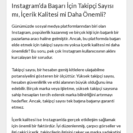
Instagram’da Başarı İçin Takipçi Sayısı
mı, İçerik Kalitesi mi Daha Önemli?
Günümüzde sosyal medya platformlarından biri olan
Instagram, popülerlik kazanmış ve birçok kişi için başarılı bir
pazarlama aracı haline gelmiştir. Ancak, bu platformda başarı
elde etmek için takipçi sayısı mı yoksa içerik kalitesi mi daha
önemlidir? Bu soru, pek çok Instagram kullanıcısının aklını
kurcalayan bir sorudur.
Takipçi sayısı, bir hesabın geniş kitlelere ulaşabilme
potansiyelini gösteren bir ölçüttür. Yüksek takipçi sayısı,
hesabın güvenilirlik ve etki alanının büyük olduğunu ima
edebilir. Birçok marka veya işletme, yüksek takipçi sayısına
sahip hesapları tercih ederek marka bilinirliğini artırmayı
hedefler. Ancak, takipçi sayısı tek başına başarıyı garanti
etmez.
İçerik kalitesi ise Instagram'da gerçek etkileşim sağlamak
için önemli bir faktördür. İyi düzenlenmiş, çarpıcı görseller ve
ilgi çekici içerik, takipçilerin ilgisini çeker ve marka sadakatini