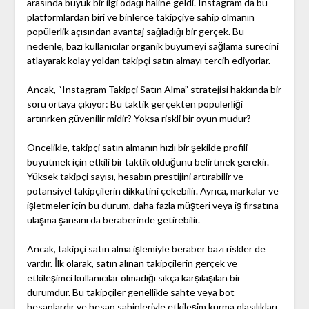
arasında büyük bir ilgi odağı haline geldi. Instagram da bu
platformlardan biri ve binlerce takipçiye sahip olmanın
popülerlik açısından avantaj sağladığı bir gerçek. Bu
nedenle, bazı kullanıcılar organik büyümeyi sağlama sürecini
atlayarak kolay yoldan takipçi satın almayı tercih ediyorlar.
Ancak, “Instagram Takipçi Satın Alma” stratejisi hakkında bir
soru ortaya çıkıyor: Bu taktik gerçekten popülerliği
artırırken güvenilir midir? Yoksa riskli bir oyun mudur?
Öncelikle, takipçi satın almanın hızlı bir şekilde profili
büyütmek için etkili bir taktik olduğunu belirtmek gerekir.
Yüksek takipçi sayısı, hesabın prestijini artırabilir ve
potansiyel takipçilerin dikkatini çekebilir. Ayrıca, markalar ve
işletmeler için bu durum, daha fazla müşteri veya iş fırsatına
ulaşma şansını da beraberinde getirebilir.
Ancak, takipçi satın alma işlemiyle beraber bazı riskler de
vardır. İlk olarak, satın alınan takipçilerin gerçek ve
etkileşimci kullanıcılar olmadığı sıkça karşılaşılan bir
durumdur. Bu takipçiler genellikle sahte veya bot
hesaplardır ve hesap sahipleriyle etkileşim kurma olasılıkları