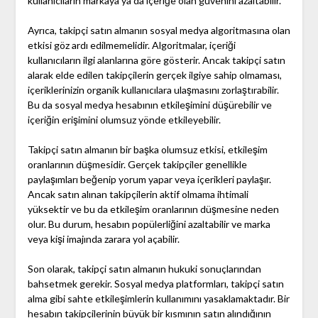
kullanıcıların markaya ya da içeriğe olan güvenini azaltabilir.
Ayrıca, takipçi satın almanın sosyal medya algoritmasına olan
etkisi göz ardı edilmemelidir. Algoritmalar, içeriği
kullanıcıların ilgi alanlarına göre gösterir. Ancak takipçi satın
alarak elde edilen takipçilerin gerçek ilgiye sahip olmaması,
içeriklerinizin organik kullanıcılara ulaşmasını zorlaştırabilir.
Bu da sosyal medya hesabının etkileşimini düşürebilir ve
içeriğin erişimini olumsuz yönde etkileyebilir.
Takipçi satın almanın bir başka olumsuz etkisi, etkileşim
oranlarının düşmesidir. Gerçek takipçiler genellikle
paylaşımları beğenip yorum yapar veya içerikleri paylaşır.
Ancak satın alınan takipçilerin aktif olmama ihtimali
yüksektir ve bu da etkileşim oranlarının düşmesine neden
olur. Bu durum, hesabın popülerliğini azaltabilir ve marka
veya kişi imajında zarara yol açabilir.
Son olarak, takipçi satın almanın hukuki sonuçlarından
bahsetmek gerekir. Sosyal medya platformları, takipçi satın
alma gibi sahte etkileşimlerin kullanımını yasaklamaktadır. Bir
hesabın takipçilerinin büyük bir kısmının satın alındığının