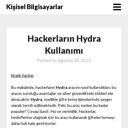
Skip
Kişisel Bilgisayarlar
to
content
Hackerların Hydra
Kullanımı
Posted on
Ağustos 30, 2025
kiralık hacker
Bu makalede, hackerların
Hydra
aracını nasıl kullandıkları, bu
aracın sunduğu avantajlar ve siber güvenlikteki etkileri ele
alınacaktır.
Hydra
, özellikle şifre kırma işlemlerinde yaygın
olarak tercih edilmektedir. Peki, bu araç neden bu kadar
popüler? Cevap basit: Hız ve verimlilik. Hackerlar,
hedeflerine ulaşmak için bu aracı kullanarak şifreleri kırmayı
daha hızlı hale getiriyorlar.