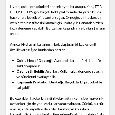
Hydra, çoklu protokolleri destekleyen bir araçtır. Yani, FTP,
HTTP, HTTPS gibi birçok farklı platformda işe yarar. Bu da
hackerlara büyük bir avantaj sağlar. Örneğin, bir hacker, bir
web sitesinin şifresini kırmak için Hydra’yı kullanarak birden
fazla deneme yapabilir. Bu, zaman kazandırır ve başarı şansını
artırır.
Ayrıca, Hydra’nın kullanımını kolaylaştıran birkaç önemli
özellik vardır. İşte bunlardan bazıları:
Çoklu Hedef Desteği:
Aynı anda birden fazla hedefe
saldırı yapabilir.
Özelleştirilebilir Ayarlar:
Kullanıcılar, deneme sayısını
ve sürelerini ayarlayabilir.
Kapsamlı Protokol Desteği:
Birçok farklı protokol ile
çalışabilir.
Bu özellikler, hackerların işini kolaylaştırırken, siber güvenlik
uzmanları için de yeni zorluklar yaratmaktadır. Çünkü, bu tür
araçlar, kötü niyetli kullanıcılar tarafından kolaylıkla
kullanılabilir. Sonuç olarak, siber güvenlik alanında daha fazla