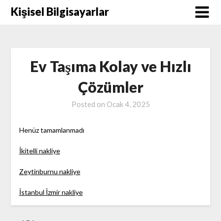
Skip
Kişisel Bilgisayarlar
to
content
Ev Taşıma Kolay ve Hızlı
Çözümler
Posted on
Ocak 4, 2025
Henüz tamamlanmadı
İkitelli nakliye
Zeytinburnu nakliye
İstanbul İzmir nakliye