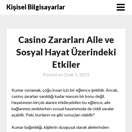
Skip
Kişisel Bilgisayarlar
to
content
Casino Zararları Aile ve
Sosyal Hayat Üzerindeki
Etkiler
Posted on
Ocak 5, 2025
Kumar oynamak, çoğu insan için bir eğlence şeklidir. Ancak,
casino zararları sanıldığı kadar masum bir konu değil.
Hayatımızın birçok alanını etkileyebilen bu eğlence, aile
bağlarımızı zedelerken sosyal hayatımızda da ciddi yaralar
açabilir. Peki, bunların ne gibi sonuçları olabilir?
Kumar bağımlılığı, kişilerin duygusal olarak ailelerinden