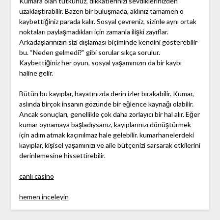
Kumara olan tutkunuz, dikkatlerinizi sevdiklerinizden
uzaklaştırabilir. Bazen bir buluşmada, aklınız tamamen o
kaybettiğiniz parada kalır. Sosyal çevreniz, sizinle aynı ortak
noktaları paylaşmadıkları için zamanla ilişki zayıflar.
Arkadaşlarınızın sizi dışlaması biçiminde kendini gösterebilir
bu. “Neden gelmedi?” gibi sorular sıkça sorulur.
Kaybettiğiniz her oyun, sosyal yaşamınızın da bir kaybı
haline gelir.
Bütün bu kayıplar, hayatınızda derin izler bırakabilir. Kumar,
aslında birçok insanın gözünde bir eğlence kaynağı olabilir.
Ancak sonuçları, genellikle çok daha zorlayıcı bir hal alır. Eğer
kumar oynamaya başladıysanız, kayıplarınızı dönüştürmek
için adım atmak kaçınılmaz hale gelebilir. kumarhanelerdeki
kayıplar, kişisel yaşamınızı ve aile bütçenizi sarsarak etkilerini
derinlemesine hissettirebilir.
canlı casino
hemen inceleyin