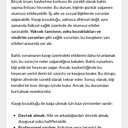
Birçok insan, kaybetme korkusu ile sürekli olarak bahis
yapma ihtiyacı hisseder. Bu durum, kişinin günlük yaşamını
olumsuz etkileyebilir. İş, aile ve sosyal ilişkilerde sorunlar
yaşanabilir. Kaygı bozukluğu, yalnızca zihinsel değil, aynı
zamanda fiziksel sağlık üzerinde de olumsuz etkiler
yaratabilir.
Yüksek tansiyon, uyku bozuklukları ve
sindirim sorunları
gibi sağlık sorunları, bu kaygıların yan
etkileri arasında yer alır.
Bahis oynamanın kaygı üzerindeki etkilerini daha iyi anlamak
için, bu süreçte neler yaşandığına bakalım. Bahis oynarken,
kişi anlık bir heyecan yaşar. Ancak, kaybettiğinde bu
heyecan yerini derin bir üzüntü ve kaygıya bırakır. Bu döngü,
kişinin zihninde sürekli olarak tekrar eder. Sonuç olarak, kişi
kendini bir kısır döngü içinde bulur. Ancak, bu durumdan
kurtulmak mümkündür.
Kaygı bozukluğu ile başa çıkmak için bazı yöntemler vardır:
Destek almak:
Aile ve arkadaşlardan destek almak,
duygusal yükü hafifletebilir.
Profesyonel yardım:
Psikolog veya terapist ile