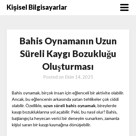
Skip
Kişisel Bilgisayarlar
to
content
Bahis Oynamanın Uzun
Süreli Kaygı Bozukluğu
Oluşturması
Posted on
Ekim 14, 2025
Bahis oynamak, birçok insan için eğlenceli bir aktivite olabilir.
Ancak, bu eğlencenin arkasında yatan tehlikeler çok ciddi
olabilir. Özellikle,
uzun süreli bahis oynamak
, bireylerde
kaygı bozukluklarına yol açabilir. Peki, bu nasıl olur? Bahis,
başlangıçta heyecan verici bir deneyim sunarken, zamanla
kişiyi saran bir kaygı kaynağına dönüşebilir.